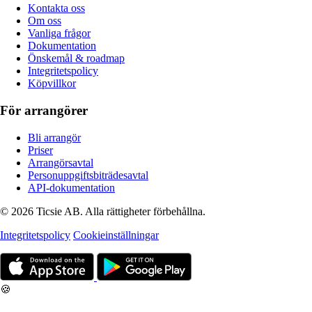
Kontakta oss
Om oss
Vanliga frågor
Dokumentation
Önskemål & roadmap
Integritetspolicy
Köpvillkor
För arrangörer
Bli arrangör
Priser
Arrangörsavtal
Personuppgiftsbiträdesavtal
API-dokumentation
© 2026 Ticsie AB. Alla rättigheter förbehållna.
Integritetspolicy
Cookieinställningar
🍪