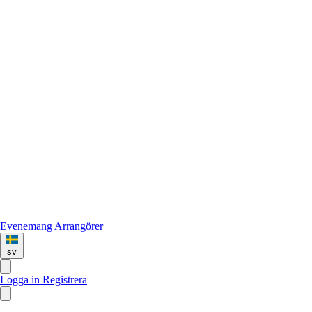
Evenemang
Arrangörer
sv
Logga in
Registrera