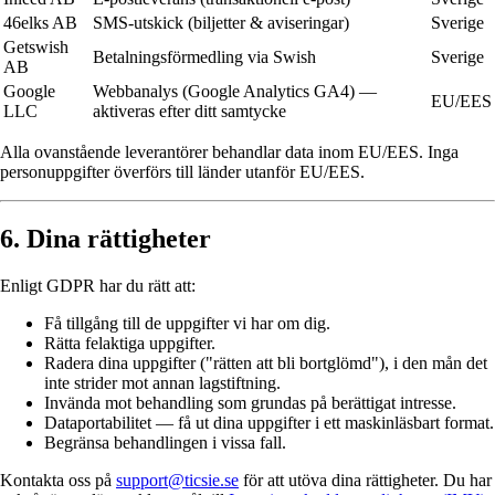
46elks AB
SMS-utskick (biljetter & aviseringar)
Sverige
Getswish
Betalningsförmedling via Swish
Sverige
AB
Google
Webbanalys (Google Analytics GA4) —
EU/EES
LLC
aktiveras efter ditt samtycke
Alla ovanstående leverantörer behandlar data inom EU/EES. Inga
personuppgifter överförs till länder utanför EU/EES.
6. Dina rättigheter
Enligt GDPR har du rätt att:
Få tillgång till de uppgifter vi har om dig.
Rätta felaktiga uppgifter.
Radera dina uppgifter ("rätten att bli bortglömd"), i den mån det
inte strider mot annan lagstiftning.
Invända mot behandling som grundas på berättigat intresse.
Dataportabilitet — få ut dina uppgifter i ett maskinläsbart format.
Begränsa behandlingen i vissa fall.
Kontakta oss på
support@ticsie.se
för att utöva dina rättigheter. Du har