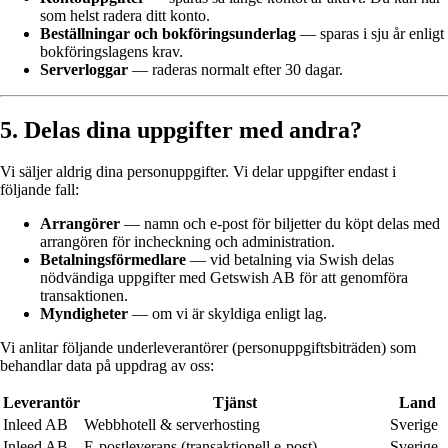
som helst radera ditt konto.
Beställningar och bokföringsunderlag
— sparas i sju år enligt
bokföringslagens krav.
Serverloggar
— raderas normalt efter 30 dagar.
5. Delas dina uppgifter med andra?
Vi säljer aldrig dina personuppgifter. Vi delar uppgifter endast i
följande fall:
Arrangörer
— namn och e-post för biljetter du köpt delas med
arrangören för incheckning och administration.
Betalningsförmedlare
— vid betalning via Swish delas
nödvändiga uppgifter med Getswish AB för att genomföra
transaktionen.
Myndigheter
— om vi är skyldiga enligt lag.
Vi anlitar följande underleverantörer (personuppgiftsbiträden) som
behandlar data på uppdrag av oss:
Leverantör
Tjänst
Land
Inleed AB
Webbhotell & serverhosting
Sverige
Inleed AB
E-postleverans (transaktionell e-post)
Sverige