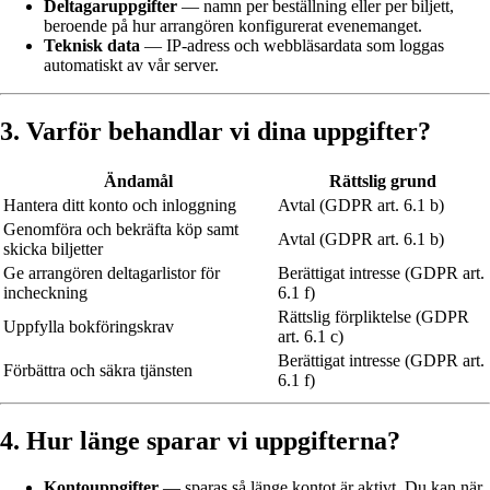
Deltagaruppgifter
— namn per beställning eller per biljett,
beroende på hur arrangören konfigurerat evenemanget.
Teknisk data
— IP-adress och webbläsardata som loggas
automatiskt av vår server.
3. Varför behandlar vi dina uppgifter?
Ändamål
Rättslig grund
Hantera ditt konto och inloggning
Avtal (GDPR art. 6.1 b)
Genomföra och bekräfta köp samt
Avtal (GDPR art. 6.1 b)
skicka biljetter
Ge arrangören deltagarlistor för
Berättigat intresse (GDPR art.
incheckning
6.1 f)
Rättslig förpliktelse (GDPR
Uppfylla bokföringskrav
art. 6.1 c)
Berättigat intresse (GDPR art.
Förbättra och säkra tjänsten
6.1 f)
4. Hur länge sparar vi uppgifterna?
Kontouppgifter
— sparas så länge kontot är aktivt. Du kan när