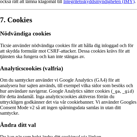
också rätt att lämna klagomål till
Integritetsskyddsmyndigheten (IMY)
.
7. Cookies
Nödvändiga cookies
Ticsie använder nödvändiga cookies för att hålla dig inloggad och för
att skydda formulär mot CSRF-attacker. Dessa cookies krävs för att
tjänsten ska fungera och kan inte stängas av.
Analyticscookies (valfria)
Om du samtycker använder vi Google Analytics (GA4) för att
analysera hur sajten används, till exempel vilka sidor som besöks och
hur användare navigerar. Google Analytics sätter cookies (
,
)
_ga
_gid
för detta ändamål. Inga analyticscookies aktiveras förrän du
uttryckligen godkänner det via vår cookiebanner. Vi använder Googles
Consent Mode v2 så att ingen spårningsdata samlas in utan ditt
samtycke.
Ändra ditt val
Du kan när som helst ändra ditt cookieval via länken