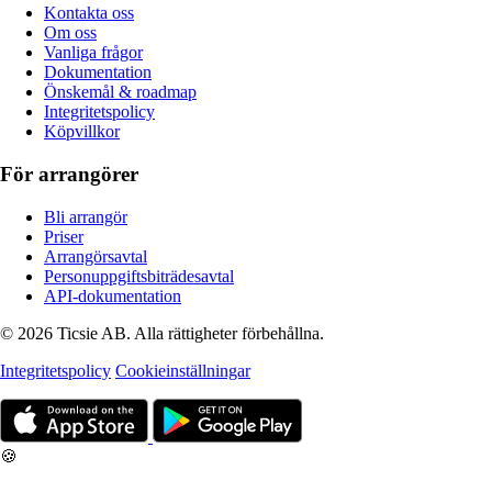
Kontakta oss
Om oss
Vanliga frågor
Dokumentation
Önskemål & roadmap
Integritetspolicy
Köpvillkor
För arrangörer
Bli arrangör
Priser
Arrangörsavtal
Personuppgiftsbiträdesavtal
API-dokumentation
© 2026 Ticsie AB. Alla rättigheter förbehållna.
Integritetspolicy
Cookieinställningar
🍪