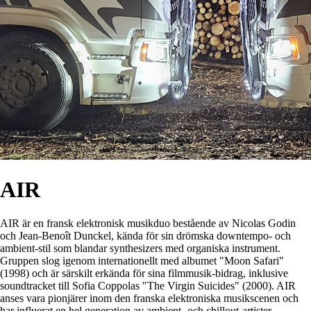
AIR
AIR är en fransk elektronisk musikduo bestående av Nicolas Godin
och Jean-Benoît Dunckel, kända för sin drömska downtempo- och
ambient-stil som blandar synthesizers med organiska instrument.
Gruppen slog igenom internationellt med albumet "Moon Safari"
(1998) och är särskilt erkända för sina filmmusik-bidrag, inklusive
soundtracket till Sofia Coppolas "The Virgin Suicides" (2000). AIR
anses vara pionjärer inom den franska elektroniska musikscenen och
har influerat en hel generation av ambient- och chillout-artister.