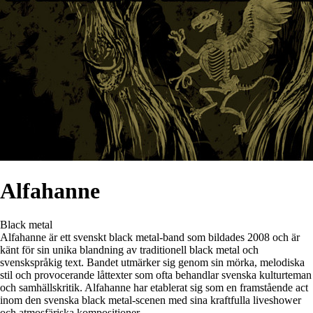
Alfahanne
Black metal
Alfahanne är ett svenskt black metal-band som bildades 2008 och är
känt för sin unika blandning av traditionell black metal och
svenskspråkig text. Bandet utmärker sig genom sin mörka, melodiska
stil och provocerande låttexter som ofta behandlar svenska kulturteman
och samhällskritik. Alfahanne har etablerat sig som en framstående act
inom den svenska black metal-scenen med sina kraftfulla liveshower
och atmosfäriska kompositioner.