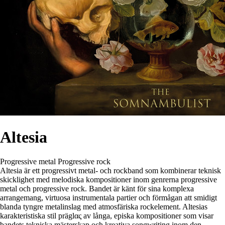
Altesia
Progressive metal
Progressive rock
Altesia är ett progressivt metal- och rockband som kombinerar teknisk
skicklighet med melodiska kompositioner inom genrerna progressive
metal och progressive rock. Bandet är känt för sina komplexa
arrangemang, virtuosa instrumentala partier och förmågan att smidigt
blanda tyngre metalinslag med atmosfäriska rockelement. Altesias
karakteristiska stil präglας av långa, episka kompositioner som visar
bandets tekniska mästerskap och kreativa songwriting inom den