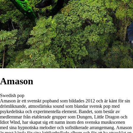
Amason
Swedish pop
Amason är ett svenskt popband som bildades 2012 och är känt för sin
drömliknande, atmosfäriska sound som blandar svensk pop med
psykedeliska och experimentella element. Bandet, som består av
medlemmar från etablerade grupper som Dungen, Little Dragon och
Idiot Wind, har skapat sig ett namn inom den svenska musikscenen
med sina hypnotiska melodier och sofistikerade arrangemang. Amason
är mest kända för sina kritikerhyllade album och för att ha utvecklat en