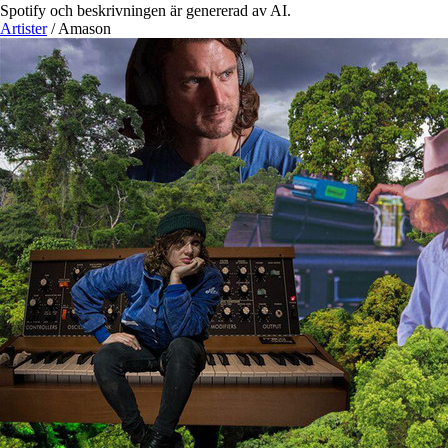
Spotify och beskrivningen är genererad av AI.
Artister
/
Amason