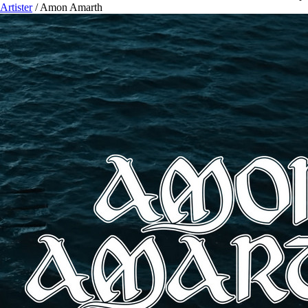
Artister
/
Amon Amarth