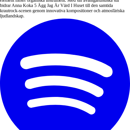
element möter organiska instrument. Med sin avantgardistiska stil
bidrar Anna Koka 5 Ägg Jag Är Värd I Huset till den samtida
krautrock-scenen genom innovativa kompositioner och atmosfäriska
ljudlandskap.