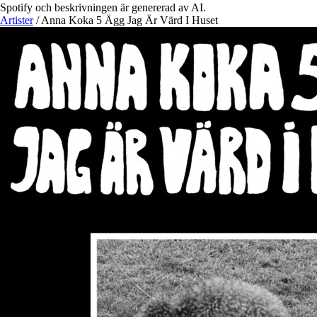
Spotify och beskrivningen är genererad av AI.
Artister
/
Anna Koka 5 Ägg Jag Är Värd I Huset