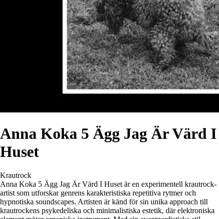
Anna Koka 5 Ägg Jag Är Värd I
Huset
Krautrock
Anna Koka 5 Ägg Jag Är Värd I Huset är en experimentell krautrock-
artist som utforskar genrens karakteristiska repetitiva rytmer och
hypnotiska soundscapes. Artisten är känd för sin unika approach till
krautrockens psykedeliska och minimalistiska estetik, där elektroniska