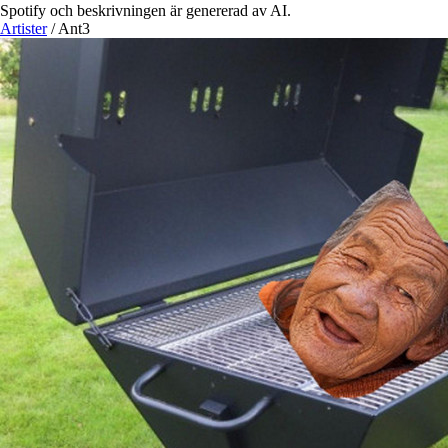
Spotify och beskrivningen är genererad av AI.
Artister
/
Ant3