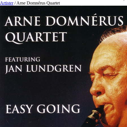
Artister
/
Arne Domnérus Quartet