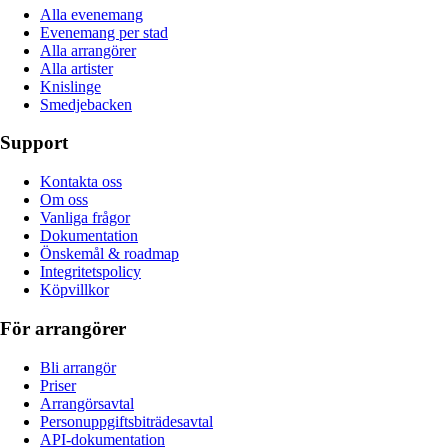
Alla evenemang
Evenemang per stad
Alla arrangörer
Alla artister
Knislinge
Smedjebacken
Support
Kontakta oss
Om oss
Vanliga frågor
Dokumentation
Önskemål & roadmap
Integritetspolicy
Köpvillkor
För arrangörer
Bli arrangör
Priser
Arrangörsavtal
Personuppgiftsbiträdesavtal
API-dokumentation