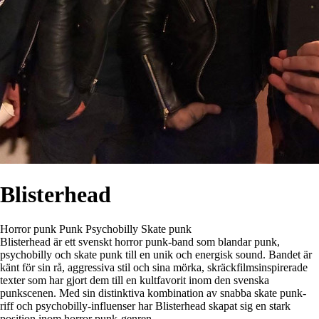
Blisterhead
Horror punk
Punk
Psychobilly
Skate punk
Blisterhead är ett svenskt horror punk-band som blandar punk,
psychobilly och skate punk till en unik och energisk sound. Bandet är
känt för sin rå, aggressiva stil och sina mörka, skräckfilmsinspirerade
texter som har gjort dem till en kultfavorit inom den svenska
punkscenen. Med sin distinktiva kombination av snabba skate punk-
riff och psychobilly-influenser har Blisterhead skapat sig en stark
position inom horror punk-genren.