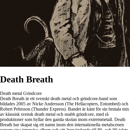
Death Breath
Death metal
Grindcore
Death Breath är ett svenskt death metal och grindcore-band som
bildades 2005 av Nicke Andersson (The Hellacopters, Entombed) och
Robert Pehrsson (Thunder Express). Bandet är känt för sin brutala mix
av klassisk svensk death metal och snabb grindcore, med rå
produktioner som hyllar den gamla skolan inom extremmetall. Death
Breath har skapat sig ett namn inom den internationella metalscenen
genom sina intensiva album och sitt återvändande till 80- och 90-talets