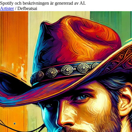
Spotify och beskrivningen är genererad av AI.
Artister
/
Defbeatsai