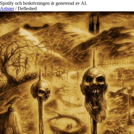
Spotify och beskrivningen är genererad av AI.
Artister
/
Defleshed