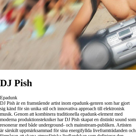
DJ Pish
Epadunk
DJ Pish är en framstående artist inom epadunk-genren som har gjort
sig känd för sin unika stil och innovativa approach till elektronisk
musik. Genom att kombinera traditionella epadunk-element med
moderna produktionstekniker har DJ Pish skapat en distinkt sound som
resonerar med både underground- och mainstream-publiken. Artisten
är särskilt uppmärksammad för sina energifyllda liveframträdanden och
förmågan att skapa atmosfäriska ljudlandskap som definierar den