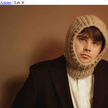
Artister
/
Eah Jé