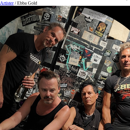
Artister
/
Ebba Gold