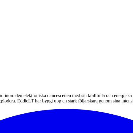
 inom den elektroniska dancescenen med sin kraftfulla och energiska sti
xplodera. EddieLT har byggt upp en stark följarskara genom sina inten