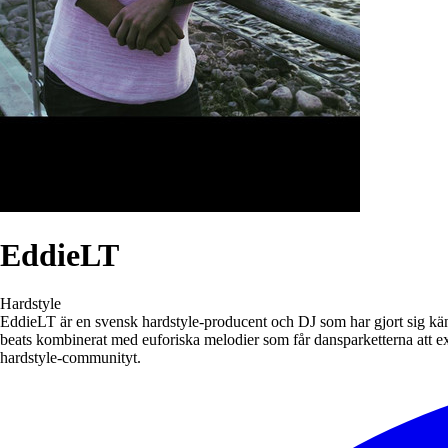
EddieLT
Hardstyle
EddieLT är en svensk hardstyle-producent och DJ som har gjort sig känd
beats kombinerat med euforiska melodier som får dansparketterna att e
hardstyle-communityt.