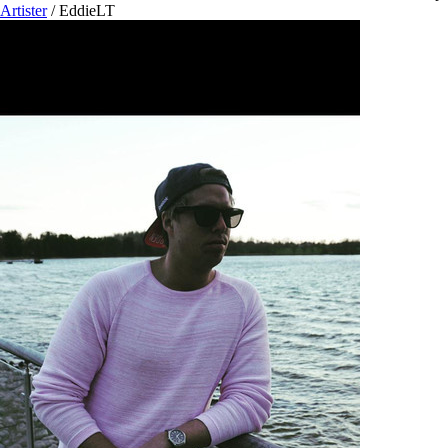
Artister
/
EddieLT