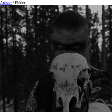
Artister
/
Ehlder