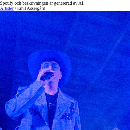
Spotify och beskrivningen är genererad av AI.
Artister
/
Emil Assergård