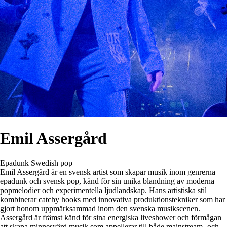
Emil Assergård
Epadunk
Swedish pop
Emil Assergård är en svensk artist som skapar musik inom genrerna
epadunk och svensk pop, känd för sin unika blandning av moderna
popmelodier och experimentella ljudlandskap. Hans artistiska stil
kombinerar catchy hooks med innovativa produktionstekniker som har
gjort honom uppmärksammad inom den svenska musikscenen.
Assergård är främst känd för sina energiska liveshower och förmågan
att skapa minnesvärd musik som appellerar till både mainstream- och