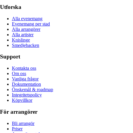
Utforska
Alla evenemang
Evenemang per stad
Alla arrangörer
Alla artister
Knislinge
Smedjebacken
Support
Kontakta oss
Om oss
Vanliga frågor
Dokumentation
Önskemål & roadmap
Integritetspolicy
Köpvillkor
För arrangörer
Bli arrangör
Priser