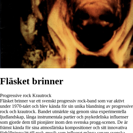
Fläsket brinner
Progressive rock
Krautrock
Fläsket brinner var ett svenskt progressiv rock-band som var aktivt
under 1970-talet och blev kända för sin unika blandning av progressive
rock och krautrock. Bandet utmärkte sig genom sina experimentella
ljudlandskap, långa instrumentala partier och psykedeliska influenser
som gjorde dem till pionjärer inom den svenska progg-scenen. De är
främst kända för sina atmosfäriska kompositioner och sitt innovativa
förhållningssätt till rock-musik som influerat många senare svenska