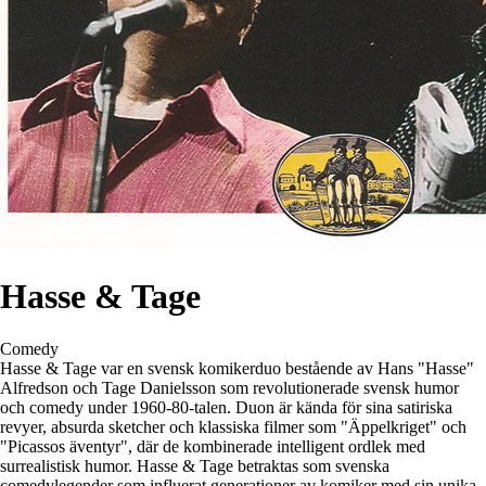
Hasse & Tage
Comedy
Hasse & Tage var en svensk komikerduo bestående av Hans "Hasse"
Alfredson och Tage Danielsson som revolutionerade svensk humor
och comedy under 1960-80-talen. Duon är kända för sina satiriska
revyer, absurda sketcher och klassiska filmer som "Äppelkriget" och
"Picassos äventyr", där de kombinerade intelligent ordlek med
surrealistisk humor. Hasse & Tage betraktas som svenska
comedylegender som influerat generationer av komiker med sin unika