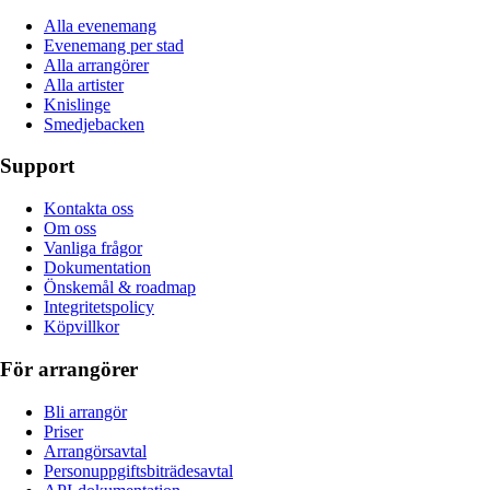
Alla evenemang
Evenemang per stad
Alla arrangörer
Alla artister
Knislinge
Smedjebacken
Support
Kontakta oss
Om oss
Vanliga frågor
Dokumentation
Önskemål & roadmap
Integritetspolicy
Köpvillkor
För arrangörer
Bli arrangör
Priser
Arrangörsavtal
Personuppgiftsbiträdesavtal