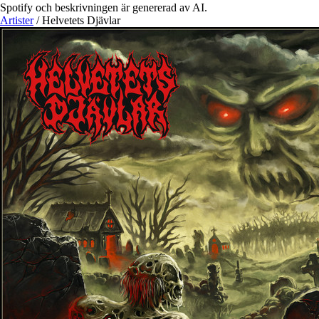
Spotify och beskrivningen är genererad av AI.
Artister
/
Helvetets Djävlar