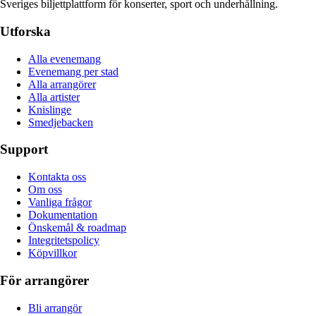
Sveriges biljettplattform för konserter, sport och underhållning.
Utforska
Alla evenemang
Evenemang per stad
Alla arrangörer
Alla artister
Knislinge
Smedjebacken
Support
Kontakta oss
Om oss
Vanliga frågor
Dokumentation
Önskemål & roadmap
Integritetspolicy
Köpvillkor
För arrangörer
Bli arrangör