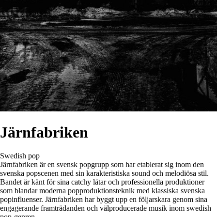
Järnfabriken
Swedish pop
Järnfabriken är en svensk popgrupp som har etablerat sig inom den
svenska popscenen med sin karakteristiska sound och melodiösa stil.
Bandet är känt för sina catchy låtar och professionella produktioner
som blandar moderna popproduktionsteknik med klassiska svenska
popinfluenser. Järnfabriken har byggt upp en följarskara genom sina
engagerande framträdanden och välproducerade musik inom swedish
pop-genren.