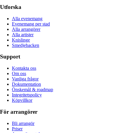
Utforska
Alla evenemang
Evenemang per stad
Alla arrangörer
Alla artister
Knislinge
Smedjebacken
Support
Kontakta oss
Om oss
Vanliga frågor
Dokumentation
Önskemål & roadmap
Integritetspolicy
Köpvillkor
För arrangörer
Bli arrangör
Priser