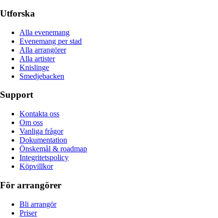
Utforska
Alla evenemang
Evenemang per stad
Alla arrangörer
Alla artister
Knislinge
Smedjebacken
Support
Kontakta oss
Om oss
Vanliga frågor
Dokumentation
Önskemål & roadmap
Integritetspolicy
Köpvillkor
För arrangörer
Bli arrangör
Priser