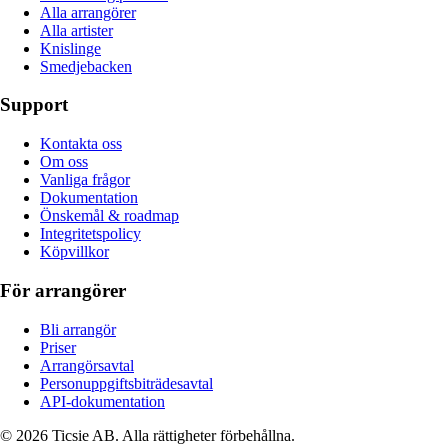
Alla arrangörer
Alla artister
Knislinge
Smedjebacken
Support
Kontakta oss
Om oss
Vanliga frågor
Dokumentation
Önskemål & roadmap
Integritetspolicy
Köpvillkor
För arrangörer
Bli arrangör
Priser
Arrangörsavtal
Personuppgiftsbiträdesavtal
API-dokumentation
© 2026 Ticsie AB. Alla rättigheter förbehållna.