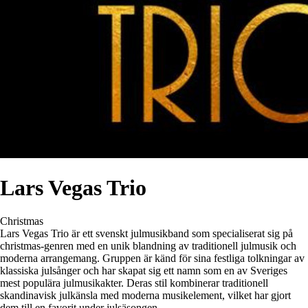
Lars Vegas Trio
Christmas
Lars Vegas Trio är ett svenskt julmusikband som specialiserat sig på
christmas-genren med en unik blandning av traditionell julmusik och
moderna arrangemang. Gruppen är känd för sina festliga tolkningar av
klassiska julsånger och har skapat sig ett namn som en av Sveriges
mest populära julmusikakter. Deras stil kombinerar traditionell
skandinavisk julkänsla med moderna musikelement, vilket har gjort
dem till en favorit under julsäsongen.