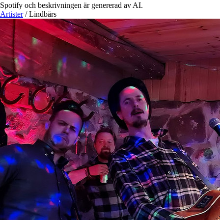
Spotify och beskrivningen är genererad av AI.
Artister
/
Lindbärs