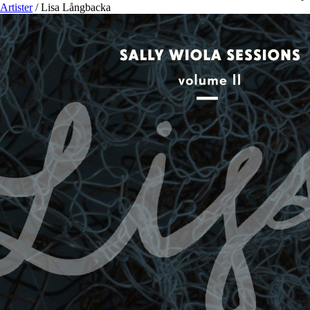
Artister
/
Lisa Långbacka