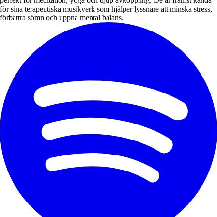
perfekt för meditation, yoga och djup avkoppling. De är främst kända
för sina terapeutiska musikverk som hjälper lyssnare att minska stress,
förbättra sömn och uppnå mental balans.