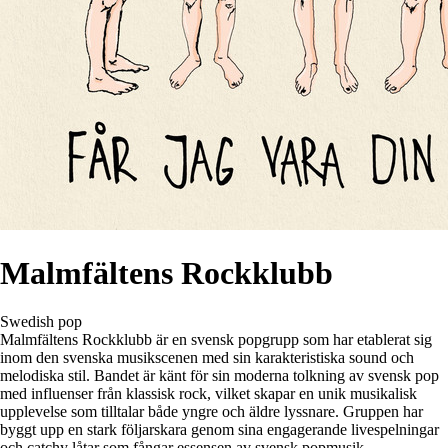
Malmfältens Rockklubb
Swedish pop
Malmfältens Rockklubb är en svensk popgrupp som har etablerat sig
inom den svenska musikscenen med sin karakteristiska sound och
melodiska stil. Bandet är känt för sin moderna tolkning av svensk pop
med influenser från klassisk rock, vilket skapar en unik musikalisk
upplevelse som tilltalar både yngre och äldre lyssnare. Gruppen har
byggt upp en stark följarskara genom sina engagerande livespelningar
och catchy låtar som fångar essensen av svensk popmusik.