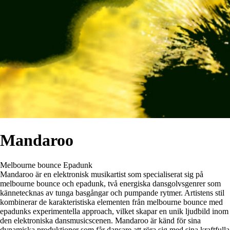
Mandaroo
Melbourne bounce
Epadunk
Mandaroo är en elektronisk musikartist som specialiserat sig på
melbourne bounce och epadunk, två energiska dansgolvsgenrer som
kännetecknas av tunga basgångar och pumpande rytmer. Artistens stil
kombinerar de karakteristiska elementen från melbourne bounce med
epadunks experimentella approach, vilket skapar en unik ljudbild inom
den elektroniska dansmusicscenen. Mandaroo är känd för sina
dynamiska produktioner som får dansare att röra sig med sina kraftfulla