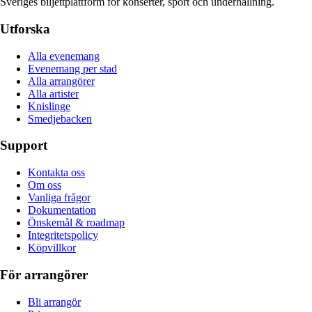
Sveriges biljettplattform för konserter, sport och underhållning.
Utforska
Alla evenemang
Evenemang per stad
Alla arrangörer
Alla artister
Knislinge
Smedjebacken
Support
Kontakta oss
Om oss
Vanliga frågor
Dokumentation
Önskemål & roadmap
Integritetspolicy
Köpvillkor
För arrangörer
Bli arrangör