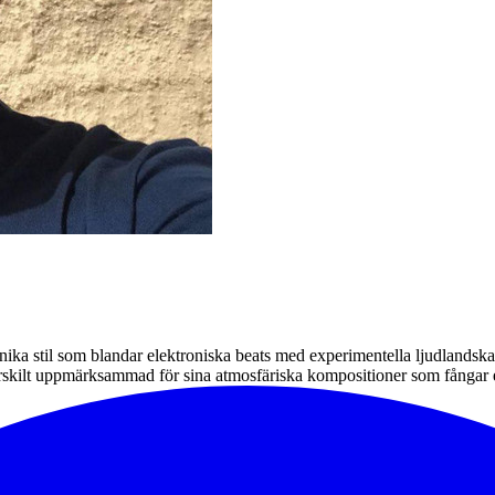
nika stil som blandar elektroniska beats med experimentella ljudlandsk
särskilt uppmärksammad för sina atmosfäriska kompositioner som fånga