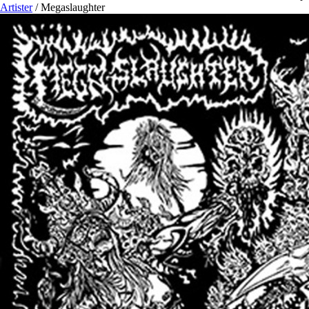
Artister
/
Megaslaughter