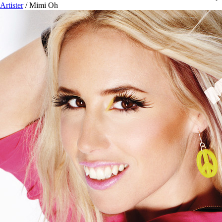
Artister
/
Mimi Oh