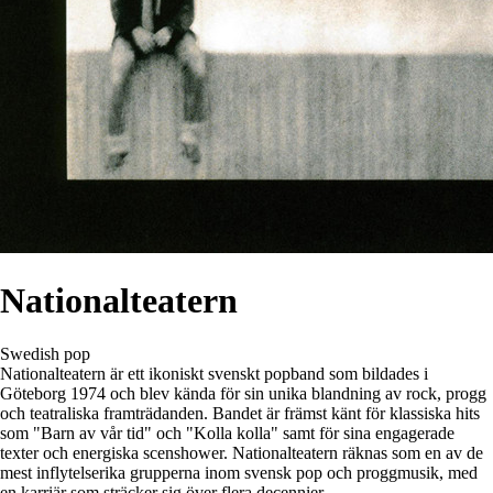
Nationalteatern
Swedish pop
Nationalteatern är ett ikoniskt svenskt popband som bildades i
Göteborg 1974 och blev kända för sin unika blandning av rock, progg
och teatraliska framträdanden. Bandet är främst känt för klassiska hits
som "Barn av vår tid" och "Kolla kolla" samt för sina engagerade
texter och energiska scenshower. Nationalteatern räknas som en av de
mest inflytelserika grupperna inom svensk pop och proggmusik, med
en karriär som sträcker sig över flera decennier.