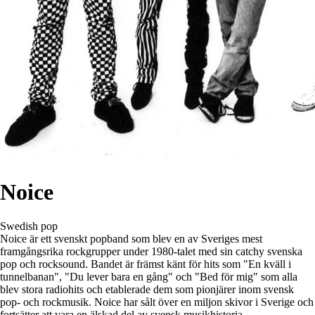
Noice
Swedish pop
Noice är ett svenskt popband som blev en av Sveriges mest
framgångsrika rockgrupper under 1980-talet med sin catchy svenska
pop och rocksound. Bandet är främst känt för hits som "En kväll i
tunnelbanan", "Du lever bara en gång" och "Bed för mig" som alla
blev stora radiohits och etablerade dem som pionjärer inom svensk
pop- och rockmusik. Noice har sålt över en miljon skivor i Sverige och
fortsätter att vara en älskad del av svensk musikhistoria.