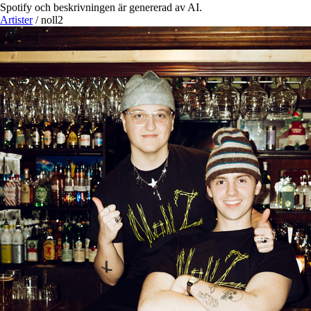
Spotify och beskrivningen är genererad av AI.
Artister
/
noll2