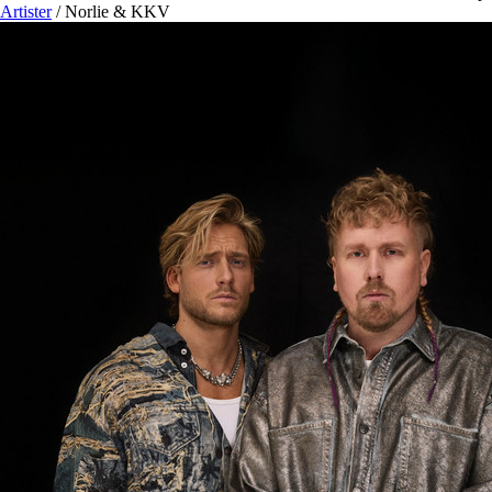
Artister
/
Norlie & KKV