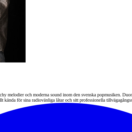
tchy melodier och moderna sound inom den svenska popmusiken. Duon k
 allt kända för sina radiovänliga låtar och sitt professionella tillvägagå