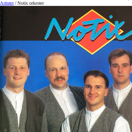
Artister
/
Notix orkester