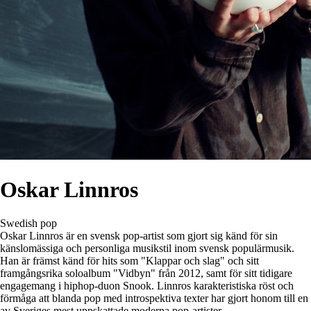
Oskar Linnros
Swedish pop
Oskar Linnros är en svensk pop-artist som gjort sig känd för sin
känslomässiga och personliga musikstil inom svensk populärmusik.
Han är främst känd för hits som "Klappar och slag" och sitt
framgångsrika soloalbum "Vidbyn" från 2012, samt för sitt tidigare
engagemang i hiphop-duon Snook. Linnros karakteristiska röst och
förmåga att blanda pop med introspektiva texter har gjort honom till en
av Sveriges mest uppskattade moderna pop-artister.