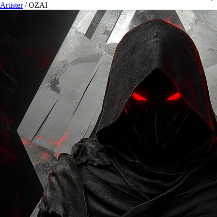
Artister
/
OZAI